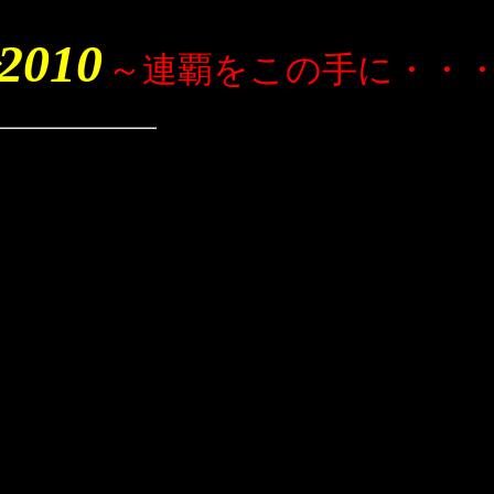
010
～連覇をこの手に・・